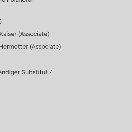
ie Polzhofer
)
Kaiser (Associate)
s Hermetter (Associate)
ändiger Substitut /