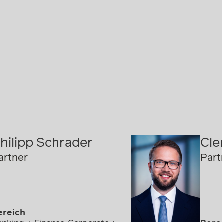
hilipp Schrader
Cle
artner
Part
ereich