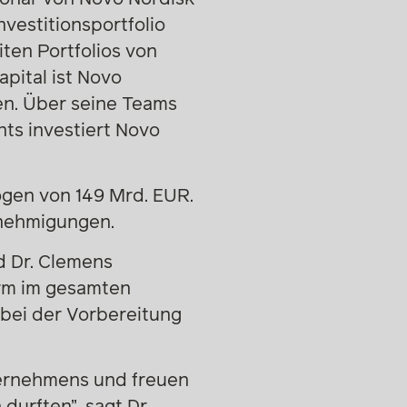
vestitionsportfolio
iten Portfolios von
apital ist Novo
en. Über seine Teams
nts investiert Novo
gen von 149 Mrd. EUR.
enehmigungen.
d Dr. Clemens
rm im gesamten
 bei der Vorbereitung
ternehmens und freuen
durften”, sagt Dr.