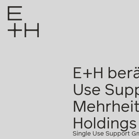
E+H berä
Use Supp
Mehrheit
Holdings
Single Use Support Gm