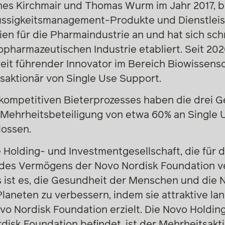
s Kirchmair und Thomas Wurm im Jahr 2017, bi
lüssigkeitsmanagement-Produkte und Dienstlei
n für die Pharmaindustrie an und hat sich schn
iopharmazeutischen Industrie etabliert. Seit 20
weit führender Innovator im Bereich Biowissens
saktionär von Single Use Support.
kompetitiven Bieterprozesses haben die drei Ge
 Mehrheitsbeteiligung von etwa 60% an Single 
lossen.
 Holding- und Investmentgesellschaft, die für 
es Vermögens der Novo Nordisk Foundation ver
 ist es, die Gesundheit der Menschen und die N
laneten zu verbessern, indem sie attraktive lan
 Nordisk Foundation erzielt. Die Novo Holdings,
rdisk Foundation befindet, ist der Mehrheitsakt