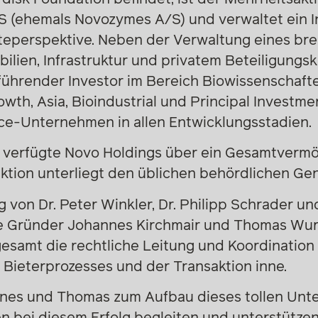
 (ehemals Novozymes A/S) und verwaltet ein In
iteperspektive. Neben der Verwaltung eines bre
bilien, Infrastruktur und privatem Beteiligungsk
 führender Investor im Bereich Biowissenschaft
owth, Asia, Bioindustrial und Principal Investme
nce-Unternehmen in allen Entwicklungsstadien.
verfügte Novo Holdings über ein Gesamtvermö
aktion unterliegt den üblichen behördlichen G
 von Dr. Peter Winkler, Dr. Philipp Schrader un
die Gründer Johannes Kirchmair und Thomas Wu
gesamt die rechtliche Leitung und Koordination
Bieterprozesses und der Transaktion inne.
annes und Thomas zum Aufbau dieses tollen Un
en bei diesem Erfolg begleiten und unterstützen 