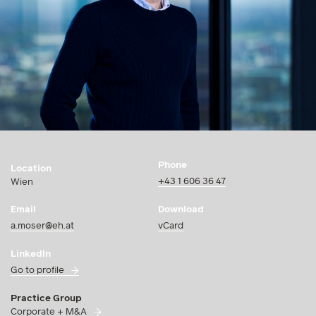
Phone
Location
+43 1 606 36 47
Wien
Email
Download
a.moser@eh.at
vCard
LinkedIn
Go to profile
Practice Group
Corporate + M&A