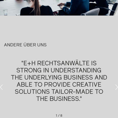
ANDERE ÜBER UNS
"A VERY SHARP TEAM, ALWAYS
GROWING AND VERY FAST.
SIMPLY A GO-TO LAW FIRM."
Legal500, 2026
2
/
8