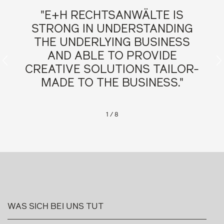
"A VERY SHARP TEAM, ALWAYS
GROWING AND VERY FAST.
SIMPLY A GO-TO LAW FIRM."
Legal500, 2026
2
/
8
WAS SICH BEI UNS TUT
07.08.2026