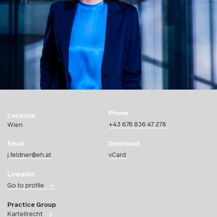
Phone
Location
+43 676 836 47 278
Wien
Email
Download
j.feldner@eh.at
vCard
LinkedIn
Go to profile
Practice Group
Kartellrecht