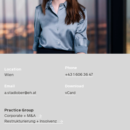
Phone
Location
+43 1 606 36 47
Wien
Email
Download
a.stadlober@eh.at
vCard
Practice Group
Corporate + M&A
Restrukturierung + Insolvenz