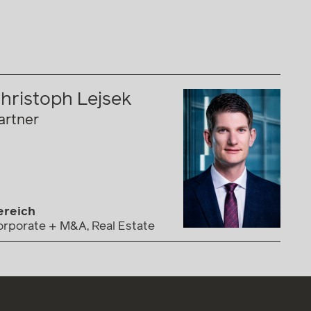
hristoph Lejsek
artner
ereich
orporate + M&A, Real Estate