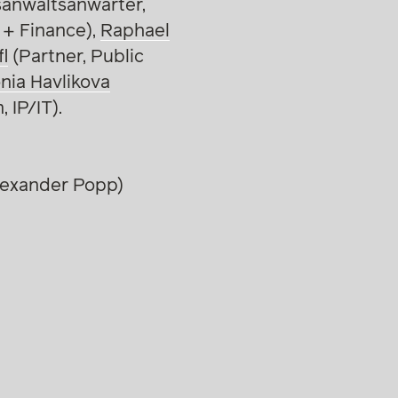
anwaltsanwärter,
 + Finance),
Raphael
l
(Partner, Public
nia Havlikova
 IP/IT).
lexander Popp)