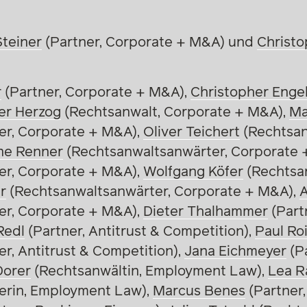
teiner
(Partner, Corporate + M&A) und
Christo
r
(Partner, Corporate + M&A),
Christopher Enge
er Herzog
(Rechtsanwalt, Corporate + M&A),
Ma
er, Corporate + M&A),
Oliver Teichert
(Rechtsan
ne Renner
(Rechtsanwaltsanwärter, Corporate 
er, Corporate + M&A),
Wolfgang Köfer
(Rechtsan
r
(Rechtsanwaltsanwärter, Corporate + M&A),
A
er, Corporate + M&A),
Dieter Thalhammer
(Partn
Redl
(Partner, Antitrust & Competition),
Paul Ro
r, Antitrust & Competition),
Jana Eichmeyer
(P
Dorer
(Rechtsanwältin, Employment Law),
Lea R
erin, Employment Law),
Marcus Benes
(Partner,