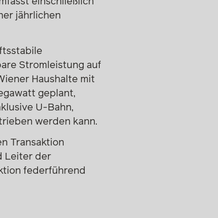
mfasst einschließlich
er jährlichen
ftsstabile
bare Stromleistung auf
Wiener Haushalte mit
egawatt geplant,
nklusive U-Bahn,
trieben werden kann.
en Transaktion
d Leiter der
aktion federführend