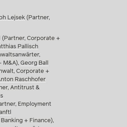
ph Lejsek
(Partner,
l
(Partner, Corporate +
tthias Pallisch
waltsanwärter,
+ M&A),
Georg Ball
walt, Corporate +
nton Raschhofer
er, Antitrust &
is
artner, Employment
anftl
 Banking + Finance),