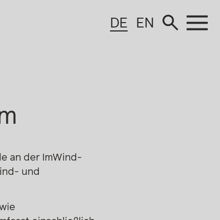
DE
EN
im
le an der ImWind-
ind- und
owie