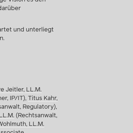
darüber
rtet und unterliegt
n.
e Jeitler, LL.M.
er, IP/IT),
Titus Kahr,
anwalt, Regulatory),
 LL.M.
(Rechtsanwalt,
Wohlmuth, LL.M.
ssociate,