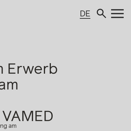
DE
m Erwerb
 am
on VAMED
ung am