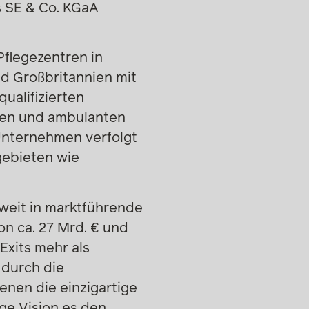
s SE & Co. KGaA
Pflegezentren in
nd Großbritannien mit
ualifizierten
ären und ambulanten
 Unternehmen verfolgt
gebieten wie
weit in marktführende
n ca. 27 Mrd. € und
Exits mehr als
 durch die
nen die einzigartige
ge Vision es den