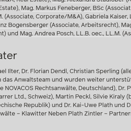
Estate),
Mag. Markus Feneberger, BSc
(Associat
M.
(Associate, Corporate/M&A),
Gabriela Kaiser,
enz Bogensberger
(Associate, Arbeitsrecht)
,
Mag
ht) und
Mag. Andrea Posch, LL.B. oec., LL.M.
(As
ater
el Ilter, Dr. Florian Dendl, Christian Sperling (all
n das Anwaltsteam und wurden weiter unterstütz
 NOVACOS Rechtsanwälte, Deutschland), Dr. Ph
rrer Ltd., Schweiz), Martin Peckl, Silvie Kiraly
echische Republik) und Dr. Kai-Uwe Plath und D
älte – Klawitter Neben Plath Zintler – Partner