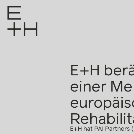
E+H berä
einer Me
europäi
Rehabili
E+H hat PAI Partners (