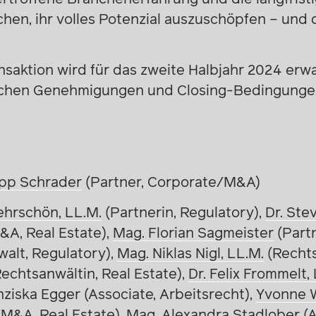
en, ihr volles Potenzial auszuschöpfen – und 
saktion wird für das zweite Halbjahr 2024 erwa
ichen Genehmigungen und Closing-Bedingunge
lipp Schrader
(Partner, Corporate/M&A)
ehrschön, LL.M.
(Partnerin, Regulatory),
Dr. Stev
&A, Real Estate),
Mag. Florian Sagmeister
(Partn
alt, Regulatory)
,
Mag. Niklas Nigl, LL.M.
(Rechts
echtsanwältin, Real Estate),
Dr. Felix Frommelt,
nziska Egger
(Associate, Arbeitsrecht),
Yvonne 
M&A, Real Estate),
Mag. Alexandra Stadlober
(A