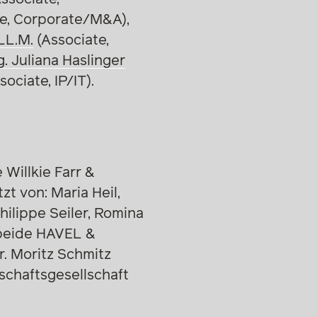
e, Corporate/M&A),
 LL.M.
(Associate,
. Juliana Haslinger
sociate, IP/IT).
e Willkie Farr &
t von: Maria Heil,
ilippe Seiler, Romina
 (beide HAVEL &
r. Moritz Schmitz
schaftsgesellschaft