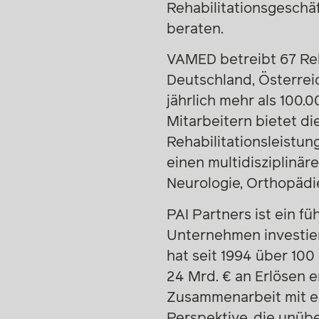
Rehabilitationsgeschä
beraten.
VAMED betreibt 67 Reh
Deutschland, Österrei
jährlich mehr als 100.
Mitarbeitern bietet d
Rehabilitationsleistu
einen multidisziplinär
Neurologie, Orthopädi
PAI Partners ist ein 
Unternehmen investier
hat seit 1994 über 100
24 Mrd. € an Erlösen e
Zusammenarbeit mit e
Perspektive, die unübe