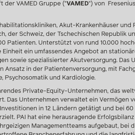
ft der VAMED Gruppe (“
VAMED
“) von Freseniu
abilitationskliniken, Akut-Krankenhäuser und 
ch, der Schweiz, der Tschechischen Republik u
000 Patienten. Unterstützt von rund 10.000 hochq
ie Einheit ein umfassendes Angebot an station
ngen sowie spezialisierter Akutversorgung. Das
en Ansatz in der Patientenversorgung, mit Fach
e, Psychosomatik und Kardiologie.
führendes Private-Equity-Unternehmen, das welt
t. Das Unternehmen verwaltet ein Vermögen vo
 Investitionen in 12 Ländern getätigt und bei 60 
rzielt. PAI hat eine herausragende Erfolgsbilanz
hrgeizigen Managementteams aufgebaut, bei de
rtroffene Branchenerfahrung und die langfristi