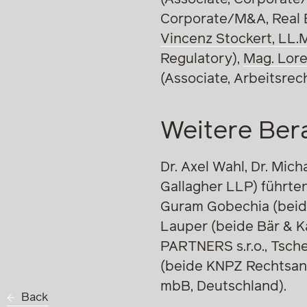
Corporate/M&A, Real 
Vincenz Stockert, LL.
Regulatory),
Mag. Lor
(Associate, Arbeitsrec
Weitere Ber
Dr. Axel Wahl, Dr. Micha
Gallagher LLP) führte
Guram Gobechia (beide
Lauper (beide Bär & Ka
PARTNERS s.r.o., Tsch
(beide KNPZ Rechtsanw
mbB, Deutschland).
Back