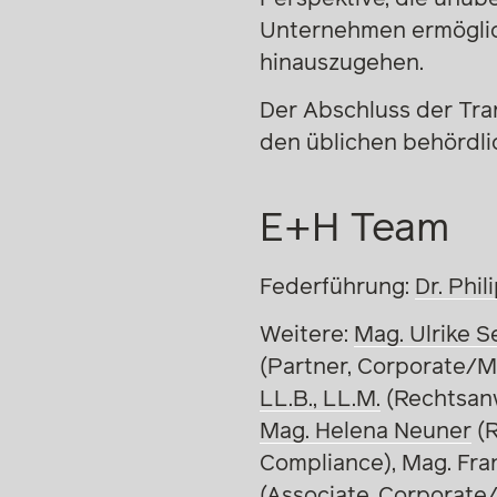
Unternehmen ermöglich
hinauszugehen.
Der Abschluss der Tran
den üblichen behördl
E+H Team
Federführung:
Dr. Phi
Weitere:
Mag. Ulrike S
(Partner, Corporate/M
LL.B., LL.M.
(Rechtsanw
Mag. Helena Neuner
(R
Compliance),
Mag. Fra
(Associate,
Corporate/