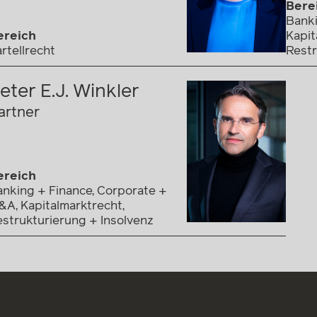
Bere
Banki
ereich
Kapit
rtellrecht
Restr
eter E.J. Winkler
artner
ereich
nking + Finance, Corporate +
A, Kapitalmarktrecht,
strukturierung + Insolvenz