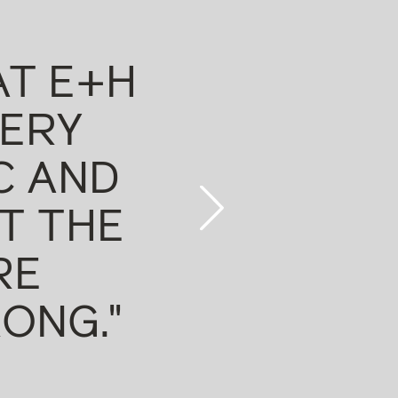
AT E+H
"THE
VERY
RECORD
C AND
NONE 
T THE
CONT
RE
BEFORE
ONG."
THE COU
PERF