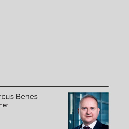
INTER
cus Benes
ner