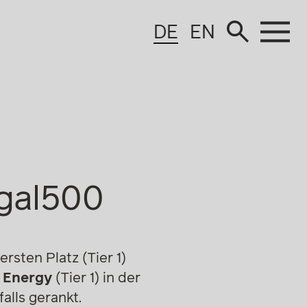
DE
EN
egal500
rsten Platz (Tier 1)
d Energy
(Tier 1) in der
lls gerankt.