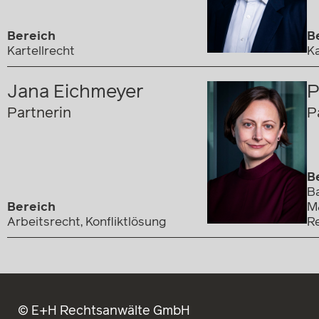
Bereich
B
Kartellrecht
Ka
Jana Eichmeyer
P
Partnerin
P
B
Ba
Bereich
M&
Arbeitsrecht, Konfliktlösung
Re
© E+H Rechtsanwälte GmbH