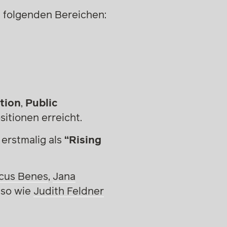
 folgenden Bereichen:
tion
,
Public
itionen erreicht.
e erstmalig als
“Rising
cus Benes
,
Jana
nso wie
Judith Feldner