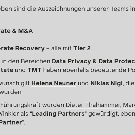
ben sind die Auszeichnungen unserer Teams in
rate & M&A
orate Recovery
– alle mit
Tier 2
.
 in den Bereichen
Data Privacy & Data Protec
state
und
TMT
haben ebenfalls bedeutende Pos
wunsch gilt
Helena Neuner
und
Niklas Nigl
, di
wurden.
d Führungskraft wurden
Dieter Thalhammer,
Mar
Winkler
als “
Leading Partners
” gewürdigt, ebe
Partner
“.