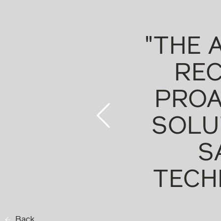
E BEST
"THE 
OYMENT
REC
 LAW
PROA
SOLU
S
TECH
Back