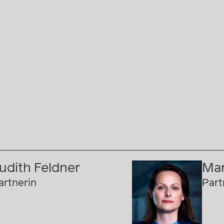
udith Feldner
Mar
artnerin
Part