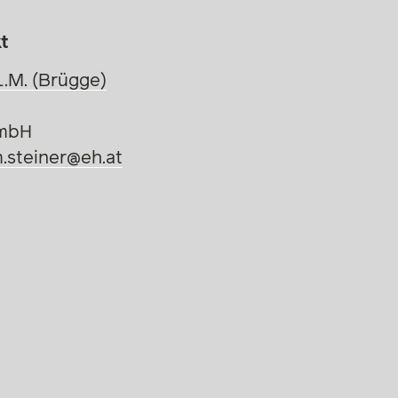
t
L.M. (Brügge)
GmbH
.steiner@eh.at