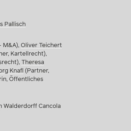
s Pallisch
+ M&A),
Oliver Teichert
er, Kartellrecht),
srecht),
Theresa
rg Knafl
(Partner,
n, Öffentliches
n Walderdorff Cancola