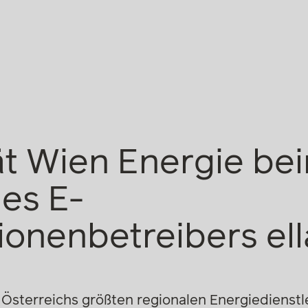
t Wien Energie be
es E-
ionenbetreibers ell
 Österreichs größten regionalen Energiedienstl