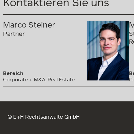
Kontaktieren Sie uns
Marco Steiner
M
Partner
S
R
Bereich
B
Corporate + M&A, Real Estate
C
© E+H Rechtsanwälte GmbH