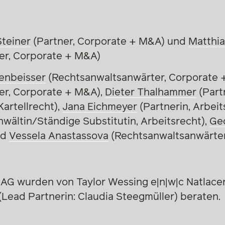
teiner
(Partner, Corporate + M&A) und
Matthia
er, Corporate + M&A)
enbeisser
(Rechtsanwaltsanwärter, Corporate 
er, Corporate + M&A),
Dieter Thalhammer
(Partn
Kartellrecht),
Jana Eichmeyer
(Partnerin, Arbeit
wältin/Ständige Substitutin, Arbeitsrecht),
Geo
nd
Vessela Anastassova
(Rechtsanwaltsanwärteri
AG wurden von Taylor Wessing e|n|w|c Natlace
ead Partnerin: Claudia Steegmüller) beraten.