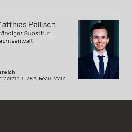
atthias Pallisch
tändiger Substitut,
echtsanwalt
ereich
orporate + M&A, Real Estate