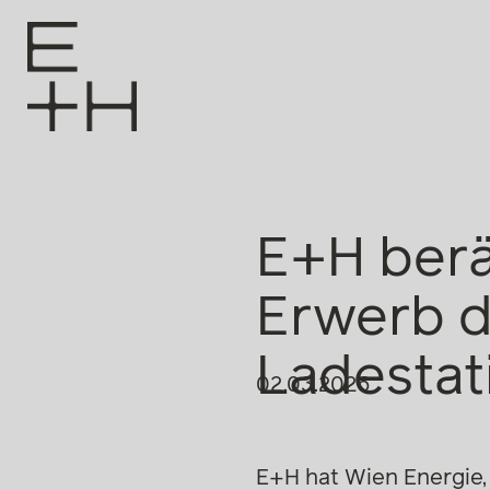
E+H berä
Erwerb d
Ladestat
02.03.2026
E+H hat Wien Energie,