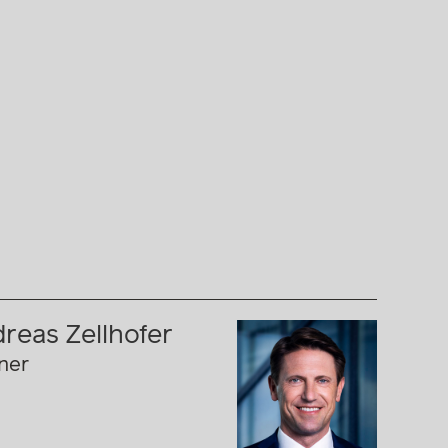
reas Zellhofer
ner