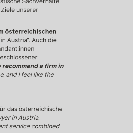
istische Sachverhalte
 Ziele unserer
m österreichischen
in Austria”. Auch die
andant:innen
geschlossener
o recommend a firm in
, and I feel like the
für das österreichische
yer in Austria,
ent service combined