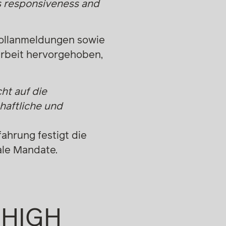
his responsiveness and
rollanmeldungen sowie
arbeit hervorgehoben,
cht auf die
haftliche und
ahrung festigt die
ale Mandate.
W, IT IS CRUCIAL