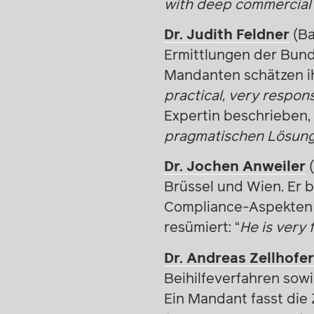
with deep commercial
Dr. Judith Feldner
(Ba
Ermittlungen der Bun
Mandanten schätzen ih
practical, very respon
Expertin beschrieben, 
pragmatischen Lösung
Dr. Jochen Anweiler
(
Brüssel und Wien. Er 
Compliance-Aspekten v
resümiert: “
He is very 
Dr. Andreas Zellhofe
Beihilfeverfahren sow
Ein Mandant fasst die