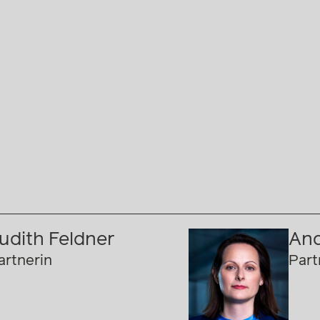
udith Feldner
And
artnerin
Part