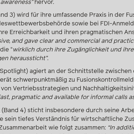
 awareness”
hervor.
nd 3) wird für ihre umfassende Praxis in der Fus
deswettbewerbsbehörde sowie bei FDI-Anmeld
re Erreichbarkeit und ihren pragmatischen Ansa
sive, and gave clear and commercial and practica
die “
wirklich durch ihre Zugänglichkeit und ihre
en heraussticht”
.
Spotlight) agiert an der Schnittstelle zwische
berät schwerpunktmäßig zu Fusionskontrollmel
on Vertriebsstrategien und Nachhaltigkeitsinit
fast, pragmatic and available for informal calls as
r
(Band 4) sticht insbesondere durch seine Arbe
ie sein tiefes Verständnis für wirtschaftliche
 Zusammenarbeit wie folgt zusammen:
“In additi