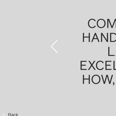
EE OF LEGAL
NCE, MIXED WITH
 EXPERIENCE. TH
RS HAVE HIGH
E IN THEIR KNOW
BINED WITH REAL
E EXAMPLES."
Chambers Europe, 2026