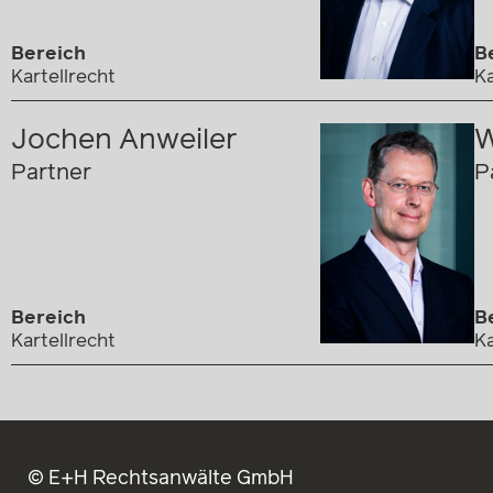
Bereich
B
Kartellrecht
Ka
Jochen Anweiler
W
Partner
P
Bereich
B
Kartellrecht
Ka