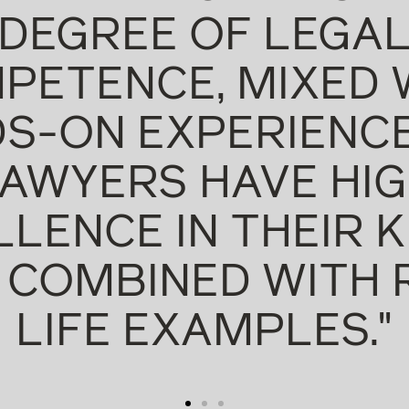
THAT THE 
LIMITED TO 
E
QUESTIONS B
TAKES E
-
STRATEGIC C
-
ACCOUNT.
CHARACTE
Chamb