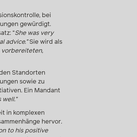
ionskontrolle, bei
ungen gewürdigt.
tz: “
She was very
l advice.”
Sie wird als
 vorbereiteten,
n den Standorten
dungen sowie zu
iativen. Ein Mandant
 well.”
it in komplexen
 Zusammenhänge hervor
.
on to his positive