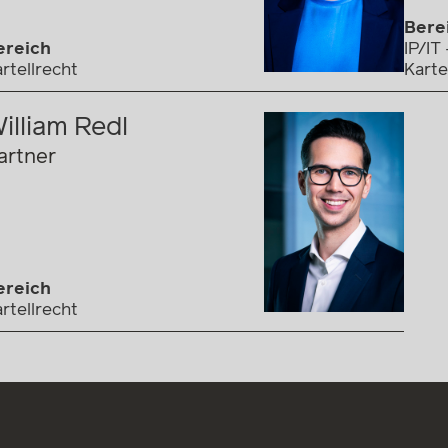
Bere
ereich
IP/IT
rtellrecht
Karte
illiam Redl
artner
ereich
rtellrecht