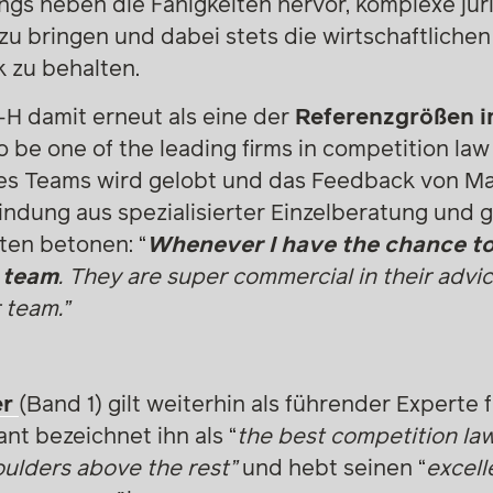
ngs heben die Fähigkeiten hervor, komplexe jur
zu bringen und dabei stets die wirtschaftlichen
k zu behalten.
H damit erneut als eine der
Referenzgrößen i
to be one of the leading firms in competition law 
es Teams wird gelobt und das Feedback von M
bindung aus spezialisierter Einzelberatung und 
ten betonen: “
Whenever
I have the chance t
s team
. They are super commercial in their advice
 team.”
er
(Band 1) gilt weiterhin als führender Experte 
ant bezeichnet ihn als “
the best competition law
ulders above the rest”
und hebt seinen “
excell