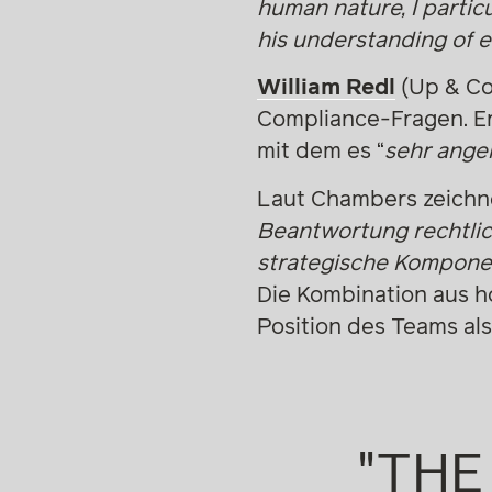
human nature, I partic
his understanding of 
William Redl
(Up & Co
Compliance-Fragen. Er
mit dem es “
sehr ange
Laut Chambers zeichne
Beantwortung rechtlich
strategische Kompone
Die Kombination aus ho
Position des Teams als
M PROVIDES A HIGH