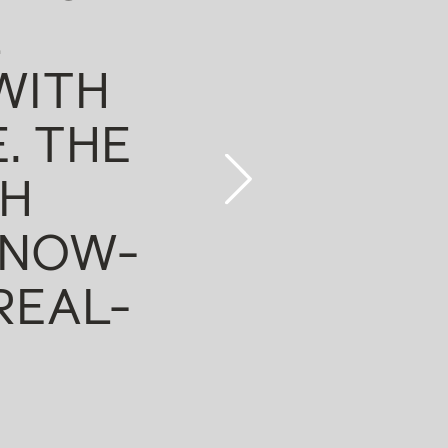
ADVICE IS NOT
ANSWERING LEGAL
UT ALSO ALWAYS
CONOMIC AND
OMPONENTS INTO
 THIS IS WHAT
RISES E+H."
ers Europe, 2026