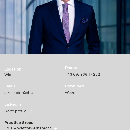
Phone
Location
+43 676 836 47 252
Wien
Email
Download
a.zellhofer@eh.at
vCard
LinkedIn
Go to profile
Practice Group
IP/IT + Wettbewerbsrecht