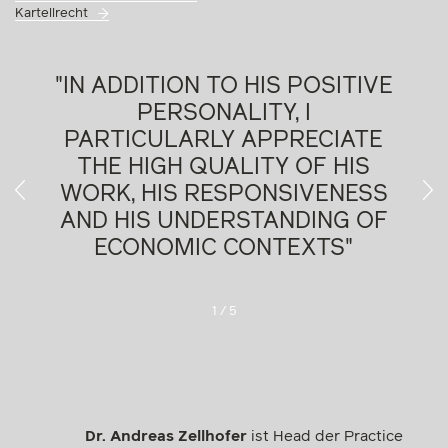
Kartellrecht
ITIVE
"ANDREAS ZELLHOFER
OFTEN ASSISTS CLIENTS
IATE
WITH THE COMPETITION LAW
HIS
ASPECTS OF DISTRIBUTION
NESS
AGREEMENTS. IN ADDITION,
G OF
HE REPRESENTS CLIENTS IN
S"
HIGH-PROFILE CARTEL
INVESTIGATIONS AND ACTS
ON CONTENTIOUS STATE AID
ISSUES"
Chambers Europe, 2024
2
/
5