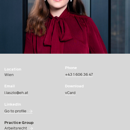
Phone
Location
+43 1 606 36 47
Wien
Email
Download
l.laszlo@eh.at
vCard
LinkedIn
Go to profile
Practice Group
Arbeitsrecht