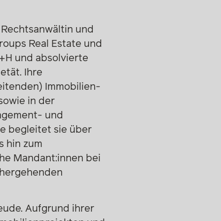
e Rechtsanwältin und
Groups Real Estate und
E+H und absolvierte
tät. Ihre
eitenden) Immobilien-
sowie in der
nagement- und
 begleitet sie über
s hin zum
che Mandant:innen bei
inhergehenden
eude. Aufgrund ihrer