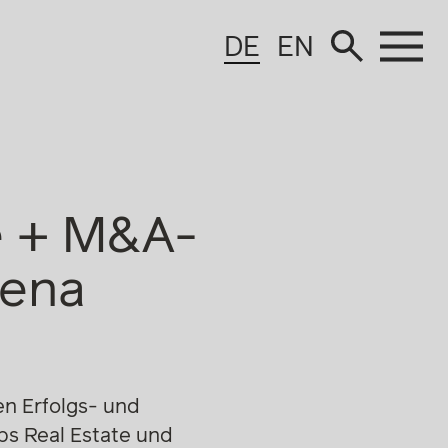
DE
EN
e + M&A-
lena
n Erfolgs- und
ps Real Estate und