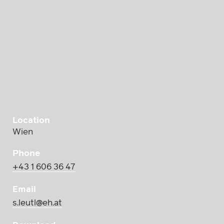
Location
Wien
Phone
+43 1 606 36 47
Email
s.leutl@eh.at