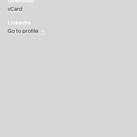
Download
vCard
LinkedIn
Go to profile
Practice Group
Mag.
Banking + Finance un
Banking + Finance
Restrukturierung +
Sandra Leutl studie
Insolvenz
aufgrund ihres Stud