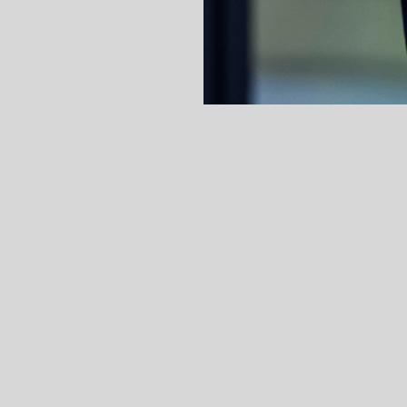
 Sandra Leutl
ist Rechtsanwaltsanwärterin in 
d Restrukturierung + Insolvenz.
rte Rechtswissenschaften an der Universität W
ienerfolges mit zahlreichen Leistungsstipendie