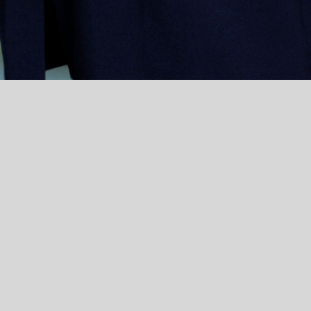
den Practice Groups
ien und wurde
n ausgezeichnet und