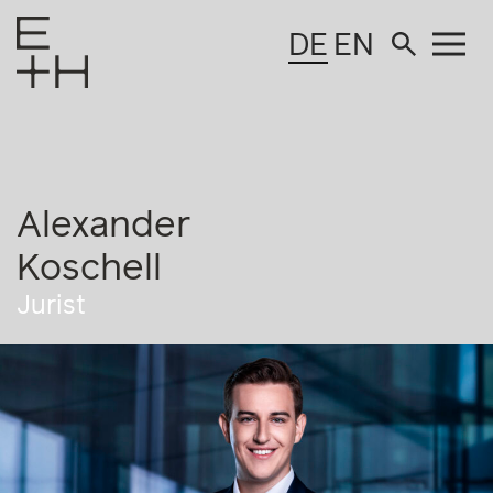
DE
EN
Alexander
Koschell
Jurist