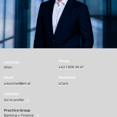
Phone
Location
+43 1 606 36 47
Wien
Email
Download
a.koschell@eh.at
vCard
LinkedIn
Go to profile
Practice Group
Banking + Finance