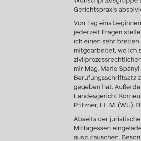
Wunschpraxisgruppe L
Gerichtspraxis absolvi
Von Tag eins beginnen
jederzeit Fragen stell
ich einen sehr breiten
mitgearbeitet, wo ich
zivilprozessrechtlich
mir Mag. Mario Spányi
Berufungsschriftsatz 
gegeben hat. Außerdem
Landesgericht Korneub
Pfitzner, LL.M. (WU), 
Abseits der juristisch
Mittagessen eingelade
auszutauschen. Besond