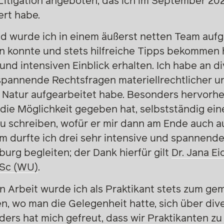
itigation angeboten, das ich im September 20
ert habe.
d wurde ich in einem äußerst netten Team au
en konnte und stets hilfreiche Tipps bekommen 
 und intensiven Einblick erhalten. Ich habe an
 spannende Rechtsfragen materiellrechtlicher u
er Natur aufgearbeitet habe. Besonders hervorh
 die Möglichkeit gegeben hat, selbstständig ein
zu schreiben, wofür er mir dann am Ende auch 
 durfte ich drei sehr intensive und spannen
urg begleiten; der Dank hierfür gilt
Dr. Jana E
BSc (WU)
.
en Arbeit wurde ich als Praktikant stets zum g
n, wo man die Gelegenheit hatte, sich über di
ers hat mich gefreut, dass wir Praktikanten zu