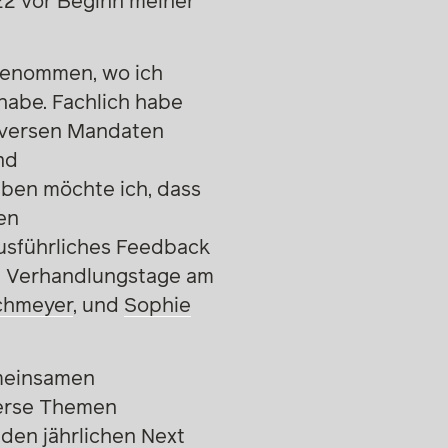
22 vor Beginn meiner
fgenommen, wo ich
habe. Fachlich habe
 diversen Mandaten
nd
eben möchte ich, dass
en
ausführliches Feedback
de Verhandlungstage am
ichmeyer
, und
Sophie
emeinsamen
verse Themen
 den jährlichen Next