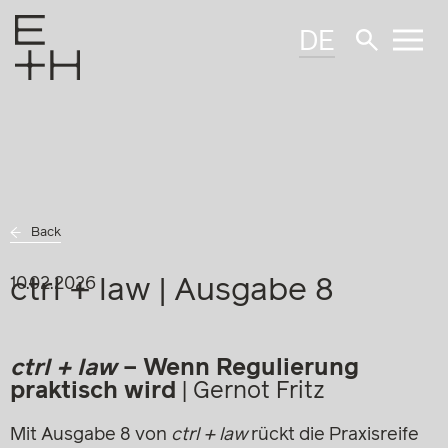
DE
Back
ctrl + law | Ausgabe 8
10.02.2026
ctrl + law
– Wenn Regulierung
praktisch wird
|
Gernot Fritz
Mit Ausgabe 8 von
ctrl + law
rückt die Praxisreife