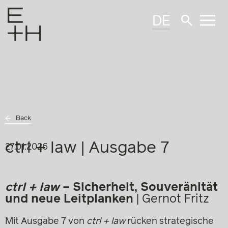
DE
Back
ctrl + law | Ausgabe 7
27.01.2026
ctrl + law
– Sicherheit, Souveränität
und neue Leitplanken
|
Gernot Fritz
Mit Ausgabe 7 von
ctrl + law
rücken strategische