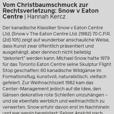
Vom Christbaumschmuck zur
Rechtsverletzung: Snow v Eaton
Centre
|
Hannah Kercz
Der kanadische Klassiker Snow v Eaton Centre
Ltd. (
Snow v The Eaton Centre Ltd. (1982) 70 C.P.R.
(2d) 105
) zeigt auf wunderbar anschauliche Weise,
dass Kunst zwar öffentlich präsentiert und
ausgehängt, aber dennoch nicht beliebig
“dekoriert” werden kann. Michael Snow hatte 1979
für das Toronto Eaton Centre seine Skulptur Flight
Stop geschaffen: 60 kanadische Wildgänse im
Formationsflug, kunstvoll, naturalistisch, vielfach
gefeiert. Zur Weihnachtszeit 1982 kam das
Center-Management jedoch auf die Idee, den
Gänsen dekorative rote Schleifen umzuhängen –
und sie ebenfalls werblich und weihnachtlich zu
verwerten. Snow erfuhr davon erst im Nachhinein
und war wenig begeistert: Seiner Ansicht nach