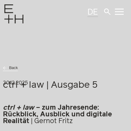
DE
Back
ctrl + law | Ausgabe 5
30.12.2025
ctrl + law
– zum Jahresende:
Rückblick, Ausblick und digitale
Realität
|
Gernot Fritz