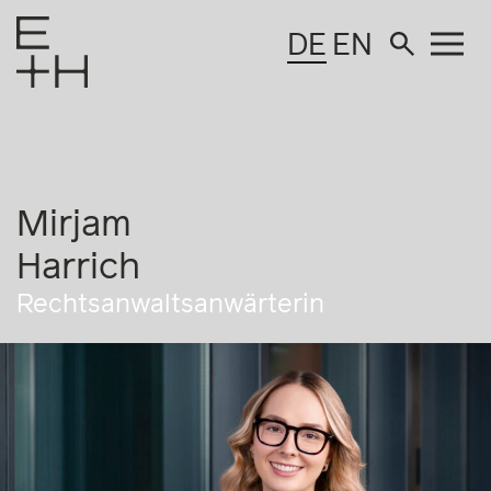
DE
EN
Mirjam
Harrich
Rechtsanwaltsanwärterin