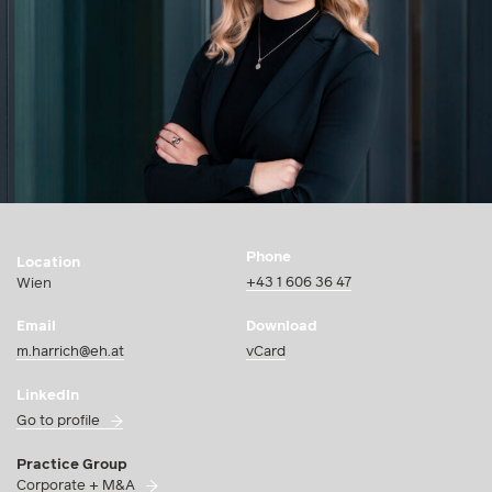
Phone
Location
+43 1 606 36 47
Wien
Email
Download
m.harrich@eh.at
vCard
LinkedIn
Go to profile
Practice Group
Corporate + M&A