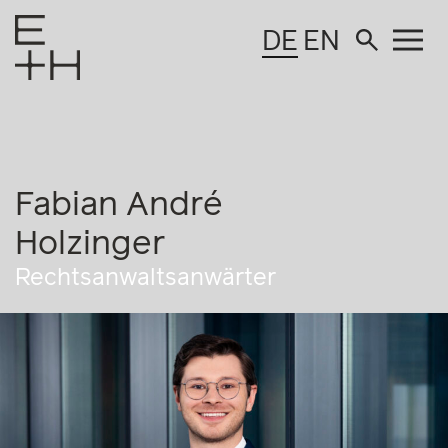
DE
EN
Fabian André
Holzinger
Rechtsanwaltsanwärter