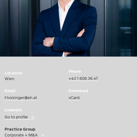
Phone
Location
+43 1 606 36 47
Wien
Email
Download
f.holzinger@eh.at
vCard
LinkedIn
Go to profile
Practice Group
Corporate + M&A