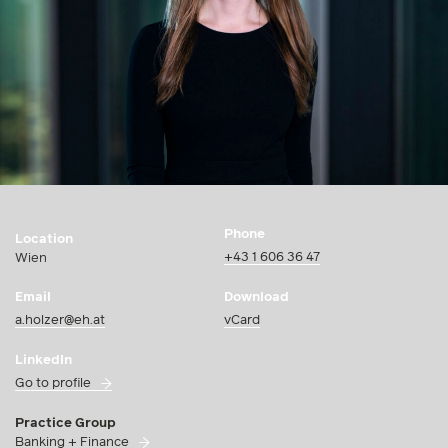
Phone
Location
+43 1 606 36 47
Wien
Email
Download
a.holzer@eh.at
vCard
LinkedIn
Go to profile
Practice Group
Banking + Finance