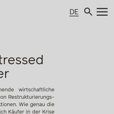
DE
tressed
er
nde wirtschaftliche
von Restrukturierungs-
ktionen. Wie genau die
ch Käufer in der Krise