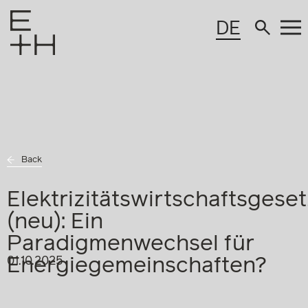
DE
Back
Elektrizitätswirtschaftsgeset
(neu): Ein
Paradigmenwechsel für
Energiegemeinschaften?
01.10.2025