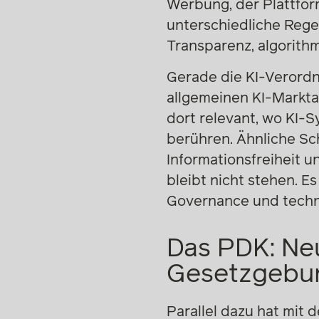
Werbung, der Plattfor
unterschiedliche Rege
Transparenz, algorithm
Gerade die KI-Verordnu
allgemeinen KI-Marktau
dort relevant, wo KI
berühren. Ähnliche Sch
Informationsfreiheit 
bleibt nicht stehen. Es
Governance und techn
Das PDK: Neu
Gesetzgebu
Parallel dazu hat mit