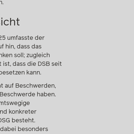
n.
sicht
025 umfasste der
f hin, dass das
ken soll; zugleich
ist, dass die DSB seit
hbesetzen kann.
cht auf Beschwerden,
r Beschwerde haben.
Amtswegige
end konkreter
DSG besteht.
 dabei besonders