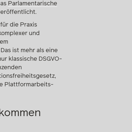
das
Parlamentarische
eröffentlicht.
ür die Praxis
, komplexer und
nem
Das ist mehr als eine
 nur klassische DSGVO-
enzenden
ionsfreiheitsgesetz,
e Plattformarbeits-
ufkommen