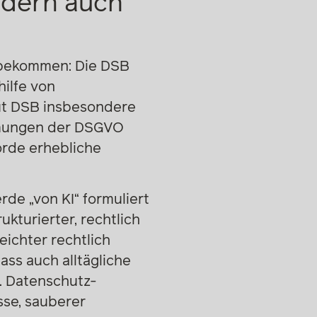
ndern auch
 bekommen: Die DSB
hilfe von
aut DSB insbesondere
immungen der DSGVO
rde erhebliche
de „von KI“ formuliert
ukturierter, rechtlich
eichter rechtlich
ass auch alltägliche
. Datenschutz-
sse, sauberer