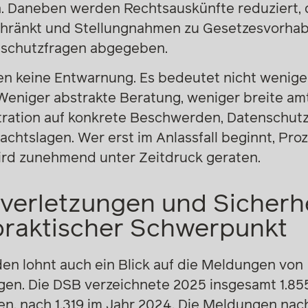
. Daneben werden Rechtsauskünfte reduziert, d
chränkt und Stellungnahmen zu Gesetzesvorhab
nschutzfragen abgegeben.
en keine Entwarnung. Es bedeutet nicht wenige
 Weniger abstrakte Beratung, weniger breite amt
tration auf konkrete Beschwerden, Datenschut
htslagen. Wer erst im Anlassfall beginnt, Pr
rd zunehmend unter Zeitdruck geraten.
verletzungen und Sicherhe
 praktischer Schwerpunkt
n lohnt auch ein Blick auf die Meldungen von
en. Die DSB verzeichnete 2025 insgesamt 1.85
en, nach 1.319 im Jahr 2024. Die Meldungen na