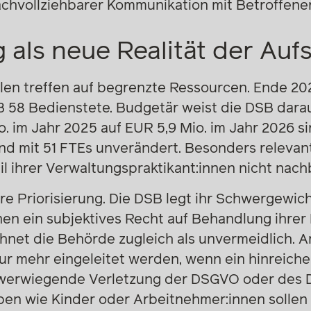
chvollziehbarer Kommunikation mit Betroffene
g als neue Realität der Auf
hlen treffen auf begrenzte Ressourcen. Ende 2
 58 Bedienstete. Budgetär weist die DSB darau
. im Jahr 2025 auf EUR 5,9 Mio. im Jahr 2026 sin
nd mit 51 FTEs unverändert. Besonders relevant 
il ihrer Verwaltungspraktikant:innen nicht nac
rere Priorisierung. Die DSB legt ihr Schwergewi
nen ein subjektives Recht auf Behandlung ihre
net die Behörde zugleich als unvermeidlich. 
nur mehr eingeleitet werden, wenn ein hinreich
hwerwiegende Verletzung der DSGVO oder des 
en wie Kinder oder Arbeitnehmer:innen sollen